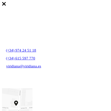
T:
(+34) 974 24 51 18
T:
(+34) 615 597 770
E:
viridiana@viridiana.es
C/ Gibraltar, 27A
22006 Huesca