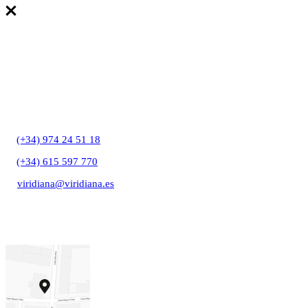
T:
(+34) 974 24 51 18
T:
(+34) 615 597 770
E:
viridiana@viridiana.es
C/ Gibraltar, 27A
22006 Huesca