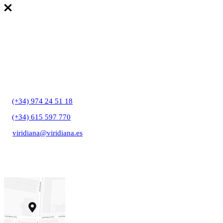
T:
(+34) 974 24 51 18
T:
(+34) 615 597 770
E:
viridiana@viridiana.es
C/ Gibraltar, 27A
22006 Huesca