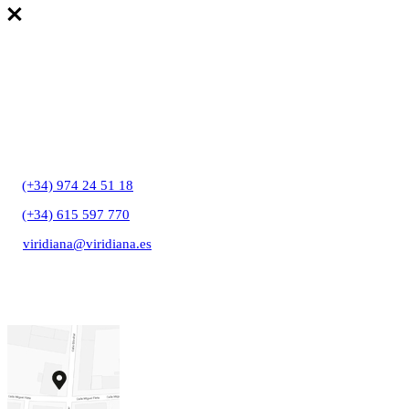
T:
(+34) 974 24 51 18
T:
(+34) 615 597 770
E:
viridiana@viridiana.es
C/ Gibraltar, 27A
22006 Huesca