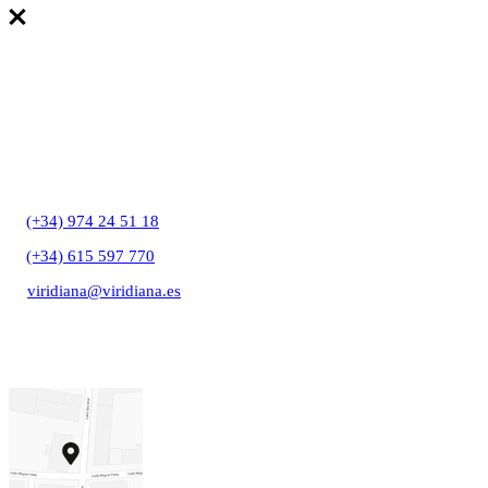
T:
(+34) 974 24 51 18
T:
(+34) 615 597 770
E:
viridiana@viridiana.es
C/ Gibraltar, 27A
22006 Huesca