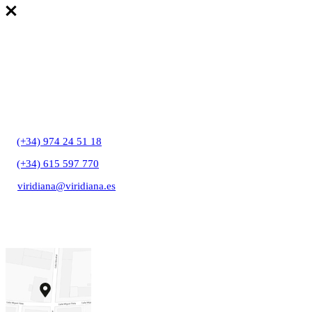
T:
(+34) 974 24 51 18
T:
(+34) 615 597 770
E:
viridiana@viridiana.es
C/ Gibraltar, 27A
22006 Huesca