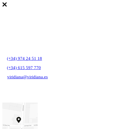
T:
(+34) 974 24 51 18
T:
(+34) 615 597 770
E:
viridiana@viridiana.es
C/ Gibraltar, 27A
22006 Huesca